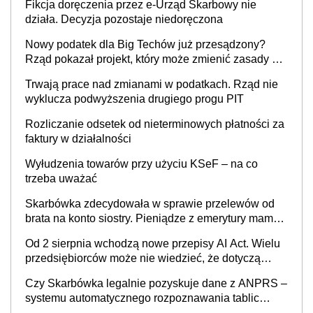
Fikcja doręczenia przez e-Urząd Skarbowy nie
działa. Decyzja pozostaje niedoręczona
Nowy podatek dla Big Techów już przesądzony?
Rząd pokazał projekt, który może zmienić zasady gry
w Polsce
Trwają prace nad zmianami w podatkach. Rząd nie
wyklucza podwyższenia drugiego progu PIT
Rozliczanie odsetek od nieterminowych płatności za
faktury w działalności
Wyłudzenia towarów przy użyciu KSeF – na co
trzeba uważać
Skarbówka zdecydowała w sprawie przelewów od
brata na konto siostry. Pieniądze z emerytury mamy
wyglądały jak darowizna, ale podatku jednak nie
Od 2 sierpnia wchodzą nowe przepisy AI Act. Wielu
będzie
przedsiębiorców może nie wiedzieć, że dotyczą
także ich
Czy Skarbówka legalnie pozyskuje dane z ANPRS –
systemu automatycznego rozpoznawania tablic
rejestracyjnych pojazdów z kamer drogowych?