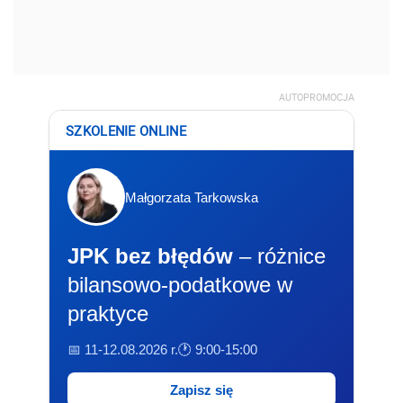
AUTOPROMOCJA
SZKOLENIE ONLINE
Małgorzata Tarkowska
JPK bez błędów
– różnice
bilansowo-podatkowe w
praktyce
📅 11-12.08.2026 r.
🕐 9:00-15:00
Zapisz się