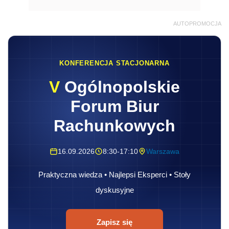
AUTOPROMOCJA
KONFERENCJA STACJONARNA
V
Ogólnopolskie
Forum Biur
Rachunkowych
16.09.2026
8:30-17:10
Warszawa
Praktyczna wiedza • Najlepsi Eksperci • Stoły
dyskusyjne
Zapisz się