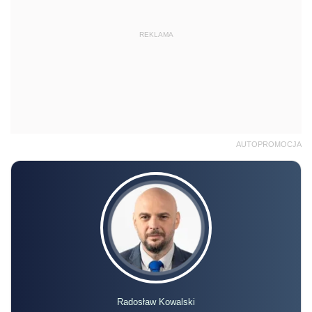
REKLAMA
AUTOPROMOCJA
Radosław Kowalski