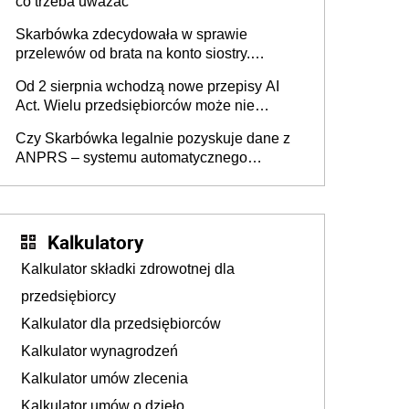
co trzeba uważać
Skarbówka zdecydowała w sprawie
przelewów od brata na konto siostry.
Pieniądze z emerytury mamy wyglądały jak
Od 2 sierpnia wchodzą nowe przepisy AI
darowizna, ale podatku jednak nie będzie
Act. Wielu przedsiębiorców może nie
wiedzieć, że dotyczą także ich
Czy Skarbówka legalnie pozyskuje dane z
ANPRS – systemu automatycznego
rozpoznawania tablic rejestracyjnych
pojazdów z kamer drogowych?
Kalkulatory
Kalkulator składki zdrowotnej dla
przedsiębiorcy
Kalkulator dla przedsiębiorców
Kalkulator wynagrodzeń
Kalkulator umów zlecenia
Kalkulator umów o dzieło