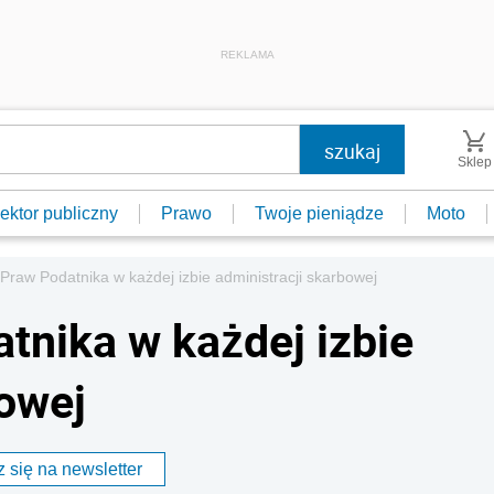
REKLAMA
Sklep
ektor publiczny
Prawo
Twoje pieniądze
Moto
Praw Podatnika w każdej izbie administracji skarbowej
tnika w każdej izbie
bowej
 się na newsletter