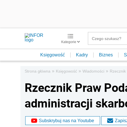
Kategorie
Księgowość
Kadry
Biznes
S
»
»
»
Strona główna
Księgowość
Wiadomości
Rzecznik 
Rzecznik Praw Poda
administracji skar
Subskrybuj nas na Youtube
Zapisz