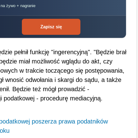
, na żywo + nagranie
Zapisz się
zie pełnił funkcję "ingerencyjną". "Będzie brał
będzie miał możliwość wglądu do akt, czy
owych w trakcie toczącego się postępowania,
ł wnosić odwołania i skargi do sądu, a także
enił. Będzie też mógł prowadzić -
i podatkowej - procedurę mediacyjną.
 podatkowej poszerza prawa podatników
roku