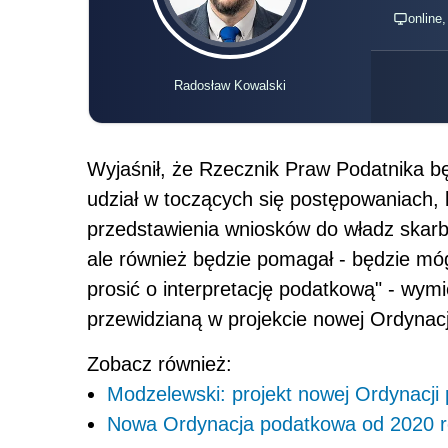
online
Radosław Kowalski
Wyjaśnił, że Rzecznik Praw Podatnika będ
udział w toczących się postępowaniach, 
przedstawienia wniosków do władz skarb
ale również będzie pomagał - będzie móg
prosić o interpretację podatkową" - wymi
przewidzianą w projekcie nowej Ordynacj
Zobacz również:
Modzelewski: projekt nowej Ordynacji
Nowa Ordynacja podatkowa od 2020 