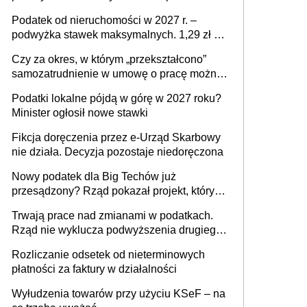
mld zł
Podatek od nieruchomości w 2027 r. –
podwyżka stawek maksymalnych. 1,29 zł za
1 m2 mieszkania, 36,49 zł za 1 m2
Czy za okres, w którym „przekształcono”
budynków i lokali związanych z
samozatrudnienie w umowę o pracę można
prowadzeniem działalności gospodarczej
wystawić faktury korygujące? Rozwiązanie
Podatki lokalne pójdą w górę w 2027 roku?
umowy cywilnoprawnej jedynym
Minister ogłosił nowe stawki
racjonalnym wyjściem
Fikcja doręczenia przez e-Urząd Skarbowy
nie działa. Decyzja pozostaje niedoręczona
Nowy podatek dla Big Techów już
przesądzony? Rząd pokazał projekt, który
może zmienić zasady gry w Polsce
Trwają prace nad zmianami w podatkach.
Rząd nie wyklucza podwyższenia drugiego
progu PIT
Rozliczanie odsetek od nieterminowych
płatności za faktury w działalności
Wyłudzenia towarów przy użyciu KSeF – na