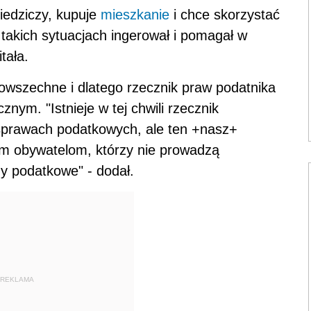
ziedziczy, kupuje
mieszkanie
i chce skorzystać
 takich sytuacjach ingerował i pomagał w
tała.
owszechne i dlatego rzecznik praw podatnika
nym. "Istnieje w tej chwili rzecznik
sprawach podatkowych, ale ten +nasz+
ym obywatelom, którzy nie prowadzą
my podatkowe" - dodał.
REKLAMA