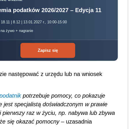
mia podatków 2026/2027 – Edycja 11
 18.11 | 8.12 | 13.01.2027 r., 10:00-15:00
, na żywo + nagranie
Zapisz się
zie następować z urzędu lub na wniosek
podatnik
potrzebuje pomocy, co pokazuje
ie jest specjalistą doświadczonym w prawie
i pierwszy raz w życiu, np. nabywa lub zbywa
że się okazać pomocny
– uzasadnia