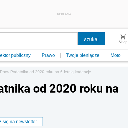
REKLAMA
Sklep
ektor publiczny
Prawo
Twoje pieniądze
Moto
Praw Podatnika od 2020 roku na 6-letnią kadencję
tnika od 2020 roku na
 się na newsletter