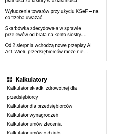
płatności za faktury w działalności
Wyłudzenia towarów przy użyciu KSeF – na
co trzeba uważać
Skarbówka zdecydowała w sprawie
przelewów od brata na konto siostry.
Pieniądze z emerytury mamy wyglądały jak
Od 2 sierpnia wchodzą nowe przepisy AI
darowizna, ale podatku jednak nie będzie
Act. Wielu przedsiębiorców może nie
wiedzieć, że dotyczą także ich
Kalkulatory
Kalkulator składki zdrowotnej dla
przedsiębiorcy
Kalkulator dla przedsiębiorców
Kalkulator wynagrodzeń
Kalkulator umów zlecenia
Kalkulator umów o dzieło