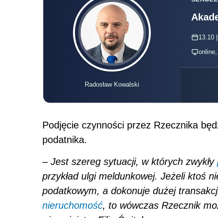
Akade
13.10 |
online
Radosław Kowalski
Podjęcie czynności przez Rzecznika będ
podatnika.
–
Jest szereg sytuacji, w których zwykły
przykład ulgi meldunkowej. Jeżeli ktoś n
podatkowym, a dokonuje dużej transakcj
nieruchomość
, to wówczas Rzecznik mo