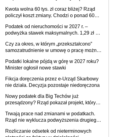
stać się Twoim problemem
Kwota wolna 60 tys. zł coraz bliżej? Rząd
policzył koszt zmiany. Chodzi o ponad 60
mld zł
Podatek od nieruchomości w 2027 r. –
podwyżka stawek maksymalnych. 1,29 zł za
1 m2 mieszkania, 36,49 zł za 1 m2
Czy za okres, w którym „przekształcono”
budynków i lokali związanych z
samozatrudnienie w umowę o pracę można
prowadzeniem działalności gospodarczej
wystawić faktury korygujące? Rozwiązanie
Podatki lokalne pójdą w górę w 2027 roku?
umowy cywilnoprawnej jedynym
Minister ogłosił nowe stawki
racjonalnym wyjściem
Fikcja doręczenia przez e-Urząd Skarbowy
nie działa. Decyzja pozostaje niedoręczona
Nowy podatek dla Big Techów już
przesądzony? Rząd pokazał projekt, który
może zmienić zasady gry w Polsce
Trwają prace nad zmianami w podatkach.
Rząd nie wyklucza podwyższenia drugiego
progu PIT
Rozliczanie odsetek od nieterminowych