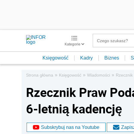
Kategorie
Księgowość
Kadry
Biznes
S
»
»
»
Strona główna
Księgowość
Wiadomości
Rzecznik 
Rzecznik Praw Poda
6-letnią kadencję
Subskrybuj nas na Youtube
Zapisz