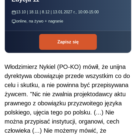
13.10 | 18.11 | 8.12 | 13.01.2027 r., 10:00-15:00
online, na żywo + nagranie
Zapisz się
Włodzimierz Nykiel (PO-KO) mówił, że unijna
dyrektywa obowiązuje przede wszystkim co do
celu i skutku, a nie powinna być
przepisy
wana
żywcem. "Nic nie zwalnia projektodawcy aktu
prawnego z obowiązku przyzwoitego języka
polskiego, ujęcia tego po polsku. (...) Nie
można przypisać instytucji, organowi, cech
człowieka (...) Nie możemy mówić, że