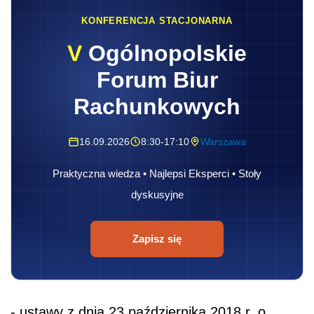
KONFERENCJA STACJONARNA
V
Ogólnopolskie
Forum Biur
Rachunkowych
16.09.2026
8:30-17:10
Warszawa
Praktyczna wiedza • Najlepsi Eksperci • Stoły
dyskusyjne
Zapisz się
- ustawy z dnia 23 października 2018 r. o