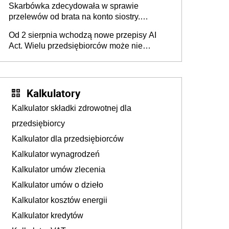
Skarbówka zdecydowała w sprawie
przelewów od brata na konto siostry.
Pieniądze z emerytury mamy wyglądały jak
Od 2 sierpnia wchodzą nowe przepisy AI
darowizna, ale podatku jednak nie będzie
Act. Wielu przedsiębiorców może nie
wiedzieć, że dotyczą także ich
Kalkulatory
Kalkulator składki zdrowotnej dla
przedsiębiorcy
Kalkulator dla przedsiębiorców
Kalkulator wynagrodzeń
Kalkulator umów zlecenia
Kalkulator umów o dzieło
Kalkulator kosztów energii
Kalkulator kredytów