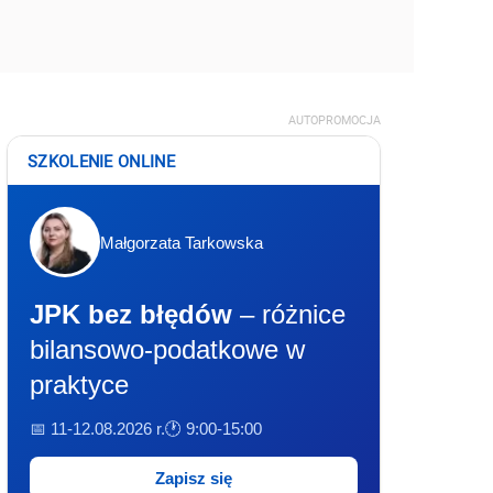
AUTOPROMOCJA
SZKOLENIE ONLINE
Małgorzata Tarkowska
JPK bez błędów
– różnice
bilansowo-podatkowe w
praktyce
📅 11-12.08.2026 r.
🕐 9:00-15:00
Zapisz się