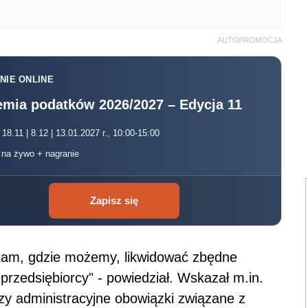
AUTOPROMOCJA
NIE ONLINE
mia podatków 2026/2027 – Edycja 11
 18.11 | 8.12 | 13.01.2027 r., 10:00-15:00
, na żywo + nagranie
Zapisz się
 tam, gdzie możemy, likwidować zbędne
przedsiębiorcy" - powiedział. Wskazał m.in.
czy administracyjne obowiązki związane z