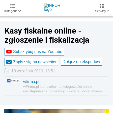
Kategorie
Serwisy
Kasy fiskalne online -
zgłoszenie i fiskalizacja
Subskrybuj nas na Youtube
Dołącz do ekspertów
Zapisz się na newsletter
19 września 2019, 13:51
wfirma.pl
wFirma.pl jest platformą księgowości on­line
udostępniającą, poza księgowością i doradztwem
nowoczesne narzędzia informatyczne, niezbędne
do zarządzania firmą.