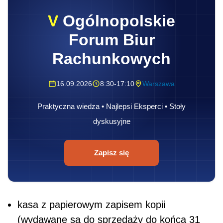
V
Ogólnopolskie
Forum Biur
Rachunkowych
16.09.2026
8:30-17:10
Warszawa
Praktyczna wiedza • Najlepsi Eksperci • Stoły
dyskusyjne
Zapisz się
kasa z papierowym zapisem kopii
(wydawane są do sprzedaży do końca 31