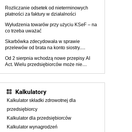
progu PIT
Rozliczanie odsetek od nieterminowych
płatności za faktury w działalności
Wyłudzenia towarów przy użyciu KSeF – na
co trzeba uważać
Skarbówka zdecydowała w sprawie
przelewów od brata na konto siostry.
Pieniądze z emerytury mamy wyglądały jak
Od 2 sierpnia wchodzą nowe przepisy AI
darowizna, ale podatku jednak nie będzie
Act. Wielu przedsiębiorców może nie
wiedzieć, że dotyczą także ich
Kalkulatory
Kalkulator składki zdrowotnej dla
przedsiębiorcy
Kalkulator dla przedsiębiorców
Kalkulator wynagrodzeń