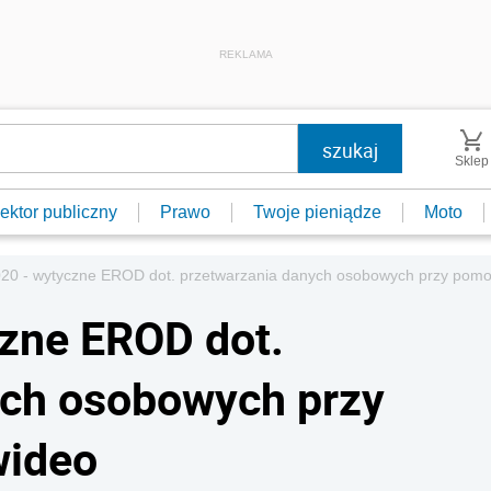
REKLAMA
Sklep
ektor publiczny
Prawo
Twoje pieniądze
Moto
0 - wytyczne EROD dot. przetwarzania danych osobowych przy pomo
zne EROD dot.
ych osobowych przy
wideo