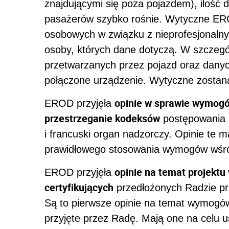
znajdującymi się poza pojazdem), ilość
pasażerów szybko rośnie. Wytyczne ERO
osobowych w związku z nieprofesjonaln
osoby, których dane dotyczą. W szczeg
przetwarzanych przez pojazd oraz dany
połączone urządzenie. Wytyczne zostaną
opinie w sprawie wymogó
EROD przyjęła
przestrzeganie kodeksów
postępowania p
i francuski organ nadzorczy. Opinie te m
prawidłowego stosowania wymogów wśr
opinie na temat projekt
EROD przyjęła
certyfikujących
przedłożonych Radzie prz
Są to pierwsze opinie na temat wymogów
przyjęte przez Radę. Mają one na celu 