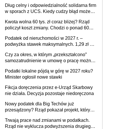
Dług celny i odpowiedzialność solidarna firm
w sporach z UCS. Kiedy cudzy błąd może
stać się Twoim problemem
Kwota wolna 60 tys. zł coraz bliżej? Rząd
policzył koszt zmiany. Chodzi o ponad 60
mld zł
Podatek od nieruchomości w 2027 r. –
podwyżka stawek maksymalnych. 1,29 zł za
1 m2 mieszkania, 36,49 zł za 1 m2
Czy za okres, w którym „przekształcono”
budynków i lokali związanych z
samozatrudnienie w umowę o pracę można
prowadzeniem działalności gospodarczej
wystawić faktury korygujące? Rozwiązanie
Podatki lokalne pójdą w górę w 2027 roku?
umowy cywilnoprawnej jedynym
Minister ogłosił nowe stawki
racjonalnym wyjściem
Fikcja doręczenia przez e-Urząd Skarbowy
nie działa. Decyzja pozostaje niedoręczona
Nowy podatek dla Big Techów już
przesądzony? Rząd pokazał projekt, który
może zmienić zasady gry w Polsce
Trwają prace nad zmianami w podatkach.
Rząd nie wyklucza podwyższenia drugiego