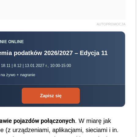
AUTOPROMOCJA
NIE ONLINE
mia podatków 2026/2027 – Edycja 11
 18.11 | 8.12 | 13.01.2027 r., 10:00-15:00
, na żywo + nagranie
Zapisz się
rawie pojazdów połączonych
. W miarę jak
e (z urządzeniami, aplikacjami, sieciami i in.