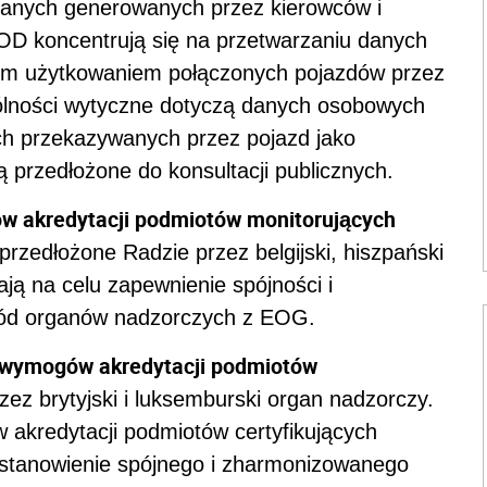
 danych generowanych przez kierowców i
D koncentrują się na przetwarzaniu danych
ym użytkowaniem połączonych pojazdów przez
ólności wytyczne dotyczą danych osobowych
ch przekazywanych przez pojazd jako
 przedłożone do konsultacji publicznych.
w akredytacji podmiotów monitorujących
rzedłożone Radzie przez belgijski, hiszpański
ają na celu zapewnienie spójności i
ód organów nadzorczych z EOG.
u wymogów akredytacji podmiotów
ez brytyjski i luksemburski organ nadzorczy.
 akredytacji podmiotów certyfikujących
ustanowienie spójnego i zharmonizowanego