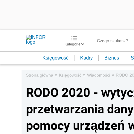
Kategorie
Księgowość
Kadry
Biznes
S
»
»
»
Strona główna
Księgowość
Wiadomości
RODO 202
RODO 2020 - wytyc
przetwarzania dan
pomocy urządzeń 