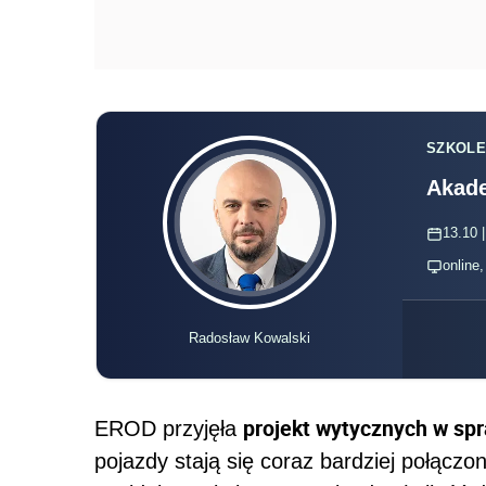
SZKOLE
Akade
13.10 |
online
Radosław Kowalski
projekt wytycznych w sp
EROD przyjęła
pojazdy stają się coraz bardziej połączon