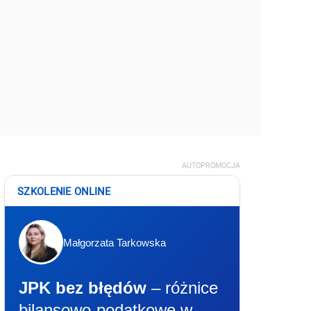
AUTOPROMOCJA
SZKOLENIE ONLINE
Małgorzata Tarkowska
JPK bez błędów
– różnice
bilansowo-podatkowe w