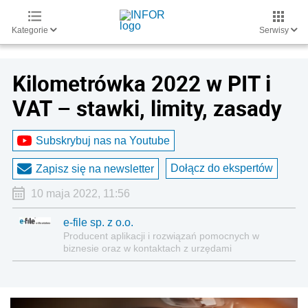
Kategorie
Serwisy
Kilometrówka 2022 w PIT i
VAT – stawki, limity, zasady
Subskrybuj nas na Youtube
Dołącz do ekspertów
Zapisz się na newsletter
10 maja 2022, 11:56
e-file sp. z o.o.
Producent aplikacji i rozwiązań pomocnych w
biznesie oraz w kontaktach z urzędami