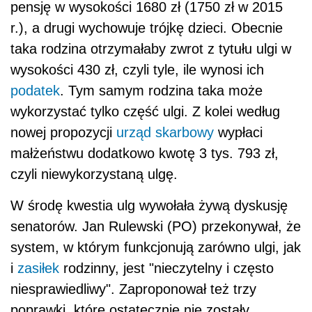
pensję w wysokości 1680 zł (1750 zł w 2015
r.), a drugi wychowuje trójkę dzieci. Obecnie
taka rodzina otrzymałaby zwrot z tytułu ulgi w
wysokości 430 zł, czyli tyle, ile wynosi ich
podatek
. Tym samym rodzina taka może
wykorzystać tylko część ulgi. Z kolei według
nowej propozycji
urząd skarbowy
wypłaci
małżeństwu dodatkowo kwotę 3 tys. 793 zł,
czyli niewykorzystaną ulgę.
W środę kwestia ulg wywołała żywą dyskusję
senatorów. Jan Rulewski (PO) przekonywał, że
system, w którym funkcjonują zarówno ulgi, jak
i
zasiłek
rodzinny, jest "nieczytelny i często
niesprawiedliwy". Zaproponował też trzy
poprawki, które ostatecznie nie zostały