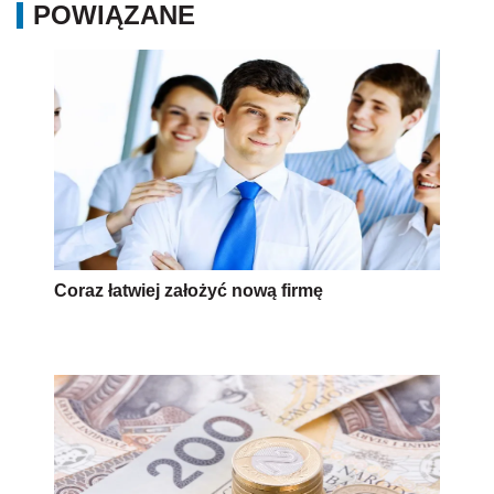
POWIĄZANE
Coraz łatwiej założyć nową firmę