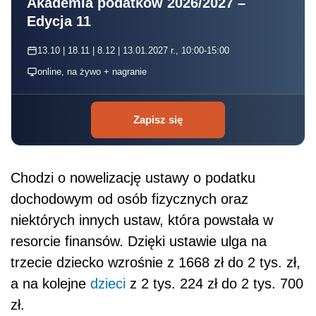
Akademia podatków 2026/2027 –
Edycja 11
13.10 | 18.11 | 8.12 | 13.01.2027 r., 10:00-15:00
online, na żywo + nagranie
Zapisz się
Chodzi o nowelizację ustawy o podatku
dochodowym od osób fizycznych oraz
niektórych innych ustaw, która powstała w
resorcie finansów. Dzięki ustawie ulga na
trzecie dziecko wzrośnie z 1668 zł do 2 tys. zł,
a na kolejne
dzieci
z 2 tys. 224 zł do 2 tys. 700
zł.