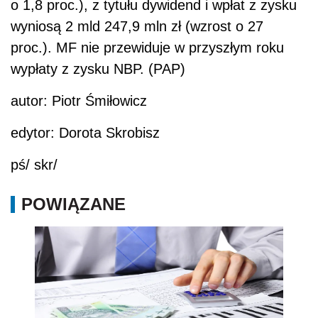
o 1,8 proc.), z tytułu dywidend i wpłat z zysku
wyniosą 2 mld 247,9 mln zł (wzrost o 27
proc.). MF nie przewiduje w przyszłym roku
wypłaty z zysku NBP. (PAP)
autor: Piotr Śmiłowicz
edytor: Dorota Skrobisz
pś/ skr/
POWIĄZANE