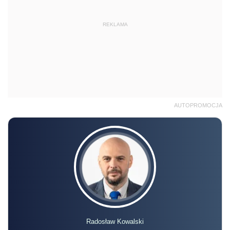
REKLAMA
AUTOPROMOCJA
Radosław Kowalski