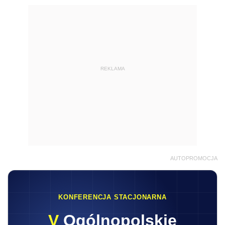
REKLAMA
AUTOPROMOCJA
KONFERENCJA STACJONARNA
V
Ogólnopolskie