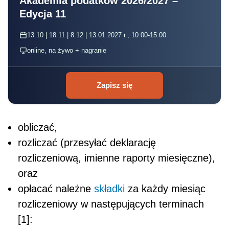
Akademia podatków 2026/2027 –
Edycja 11
13.10 | 18.11 | 8.12 | 13.01.2027 r., 10:00-15:00
online, na żywo + nagranie
Zapisz się
obliczać,
rozliczać (przesyłać deklarację
rozliczeniową, imienne raporty miesięczne),
oraz
opłacać należne
składki
za każdy miesiąc
rozliczeniowy w następujących terminach
[1]: