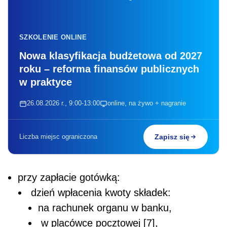
SZKOLENIE ONLINE
Nowa klasyfikacja budżetowa od 2027
roku – reforma finansów publicznych
w praktyce
26.08.2026 r., 9:00-13:00
online, na żywo + nagranie
Liczba miejsc ograniczona
Zapisz się
przy zapłacie gotówką:
dzień wpłacenia kwoty składek:
na rachunek organu w banku,
w placówce pocztowej [7],