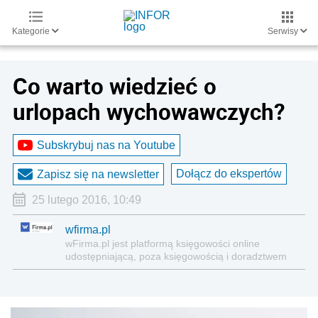
Kategorie
Serwisy
Co warto wiedzieć o
urlopach wychowawczych?
Subskrybuj nas na Youtube
Dołącz do ekspertów
Zapisz się na newsletter
25 lutego 2016, 10:49
wfirma.pl
wFirma.pl jest platformą księgowości on­line
udostępniającą, poza księgowością i doradztwem
nowoczesne narzędzia informatyczne, niezbędne
do zarządzania firmą.