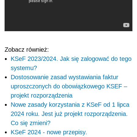
Zobacz również:
KSeF 2023/2024. Jak się zalogować do tego
systemu?
Dostosowanie zasad wystawiania faktur
uproszczonych do obowiązkowego KSEF –
projekt rozporządzenia
Nowe zasady korzystania z KSeF od 1 lipca
2024 roku. Jest już projekt rozporządzenia.
Co się zmieni?
KSeF 2024 - nowe przepisy.