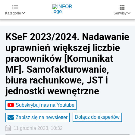
Kategorie
Serwisy
KSeF 2023/2024. Nadawanie
uprawnień większej liczbie
pracowników [Komunikat
MF]. Samofakturowanie,
biura rachunkowe, JST i
jednostki wewnętrzne
Subskrybuj nas na Youtube
Dołącz do ekspertów
Zapisz się na newsletter
11 grudnia 2023, 10:32