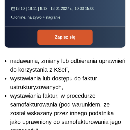
13.10 | 18.11 | 8.12 | 13.01.2027 r., 10:00-15:00
online, na żywo + nagranie
Zapisz się
nadawania, zmiany lub odbierania uprawnień
do korzystania z KSeF,
wystawiania lub dostępu do faktur
ustrukturyzowanych,
wystawiania faktur, w procedurze
samofakturowania (pod warunkiem, że
został wskazany przez innego podatnika
jako uprawniony do samofakturowania jego