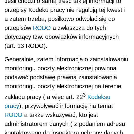
Jeśli chodzi o samą treść takiej informacji to
przepisy Kodeku pracy nie regulują tej kwestii
a zatem trzeba, posiłkowo odwołać się do
przepisów
RODO
a zwłaszcza do tych
dotyczący tzw. obowiązków informacyjnych
(art. 13 RODO).
Generalnie, zatem informacja o zainstalowaniu
monitoringu poczty elektronicznej powinna
podawać podstawę prawną zainstalowania
monitoringu poczty elektronicznej na terenie
3
zakładu pracy ( a więc art. 22
Kodeksu
pracy
), przywoływać informację na temat
RODO
a także wskazywać, kto jest
administratorem danych ( z podaniem adresu
kontaktowego do inspektora ochrony danych,