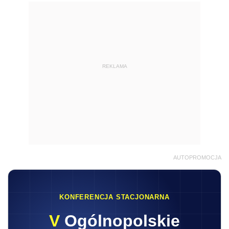
REKLAMA
AUTOPROMOCJA
KONFERENCJA STACJONARNA
V
Ogólnopolskie