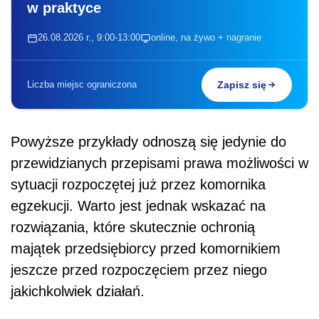
w praktyce
26.08.2026 r., 9:00-13:00
online, na żywo + nagranie
Liczba miejsc ograniczona
Zapisz się
Powyższe przykłady odnoszą się jedynie do
przewidzianych przepisami prawa możliwości w
sytuacji rozpoczętej już przez komornika
egzekucji. Warto jest jednak wskazać na
rozwiązania, które skutecznie ochronią
majątek przedsiębiorcy przed komornikiem
jeszcze przed rozpoczęciem przez niego
jakichkolwiek działań.