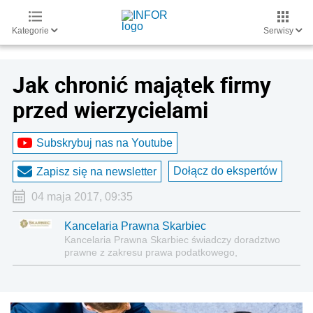
Kategorie
Serwisy
Jak chronić majątek firmy
przed wierzycielami
Subskrybuj nas na Youtube
Dołącz do ekspertów
Zapisz się na newsletter
04 maja 2017, 09:35
Kancelaria Prawna Skarbiec
Kancelaria Prawna Skarbiec świadczy doradztwo
prawne z zakresu prawa podatkowego,
gospodarczego, cywilnego i karnego.