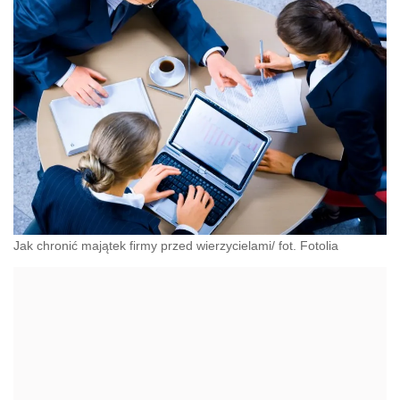
Jak chronić majątek firmy przed wierzycielami/ fot. Fotolia