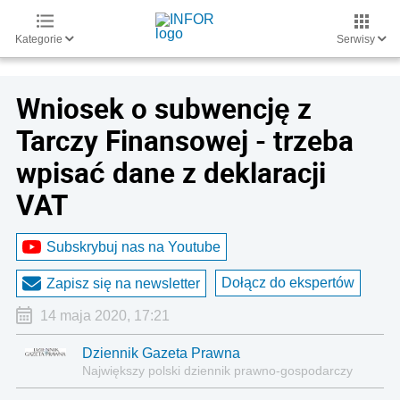
Kategorie
Serwisy
Wniosek o subwencję z
Tarczy Finansowej - trzeba
wpisać dane z deklaracji
VAT
Subskrybuj nas na Youtube
Dołącz do ekspertów
Zapisz się na newsletter
14 maja 2020, 17:21
Dziennik Gazeta Prawna
Największy polski dziennik prawno-gospodarczy