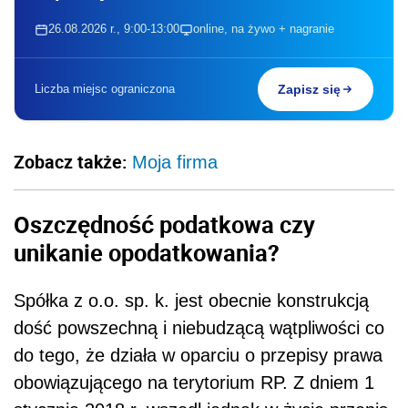
26.08.2026 r., 9:00-13:00
online, na żywo + nagranie
Liczba miejsc ograniczona
Zapisz się
Zobacz także:
Moja firma
Oszczędność podatkowa czy
unikanie opodatkowania?
Spółka z o.o. sp. k. jest obecnie konstrukcją
dość powszechną i niebudzącą wątpliwości co
do tego, że działa w oparciu o przepisy prawa
obowiązującego na terytorium RP. Z dniem 1