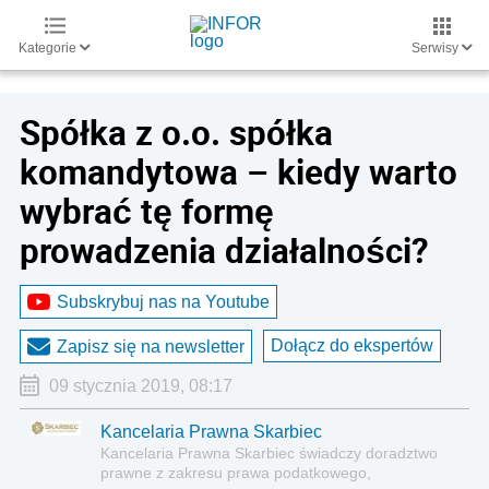
Kategorie
Serwisy
Spółka z o.o. spółka
komandytowa – kiedy warto
wybrać tę formę
prowadzenia działalności?
Subskrybuj nas na Youtube
Dołącz do ekspertów
Zapisz się na newsletter
09 stycznia 2019, 08:17
Kancelaria Prawna Skarbiec
Kancelaria Prawna Skarbiec świadczy doradztwo
prawne z zakresu prawa podatkowego,