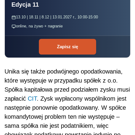
Edycja 11
13.10 | 18.11 | 8.12 | 13.01.2027 r., 10:00-15:00
online, na żywo + nagranie
Zapisz się
Unika się także podwójnego opodatkowania,
które występuje w przypadku spółek z o.o.
Spółka kapitałowa przed podziałem zysku musi
zapłacić
CIT
. Zysk wypłacony wspólnikom jest
następnie ponownie opodatkowany. W spółce
komandytowej problem ten nie występuje –
sama spółka nie jest podatnikiem, więc
obowiązek podatkowy powstanie jedynie po