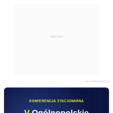
REKLAMA
AUTOPROMOCJA
KONFERENCJA STACJONARNA
V
Ogólnopolskie