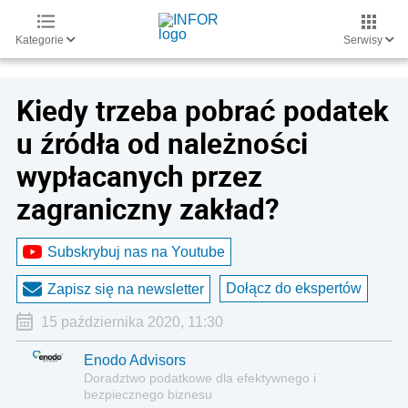
Kategorie
Serwisy
Kiedy trzeba pobrać podatek
u źródła od należności
wypłacanych przez
zagraniczny zakład?
Subskrybuj nas na Youtube
Dołącz do ekspertów
Zapisz się na newsletter
15 października 2020, 11:30
Enodo Advisors
Doradztwo podatkowe dla efektywnego i
bezpiecznego biznesu