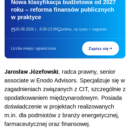
Nowa klasyfikacja budżetowa od 2027
roku – reforma finansów publicznych
w praktyce
26.08.2026 r., 9:00-13:00
online, na żywo + nagranie
Liczba miejsc ograniczona
Zapisz się
Jarosław Józefowski
, radca prawny, senior
associate w Enodo Advisors. Specjalizuje się w
zagadnieniach związanych z CIT, szczególnie z
opodatkowaniem międzynarodowym. Posiada
doświadczenie w projektach realizowanych
m.in. dla podmiotów z branży energetycznej,
farmaceutycznej oraz finansowej.