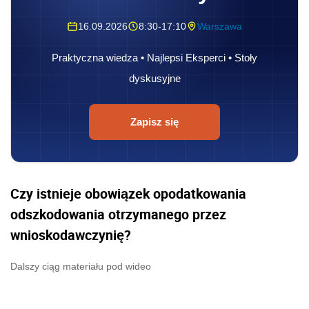
16.09.2026
8:30-17:10
Warszawa
Praktyczna wiedza • Najlepsi Eksperci • Stoły
dyskusyjne
Zapisz się
Czy istnieje obowiązek opodatkowania
odszkodowania otrzymanego przez
wnioskodawczynię?
Dalszy ciąg materiału pod wideo