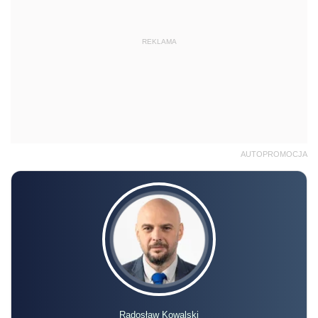
REKLAMA
AUTOPROMOCJA
Radosław Kowalski