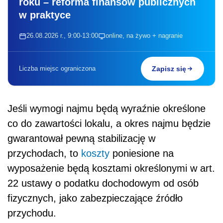
roku – reforma finansów publicznych
w praktyce
26.08.2026 r., 9:00-13:00
online, na żywo + nagranie
Liczba miejsc ograniczona
Zapisz się
Jeśli wymogi najmu będą wyraźnie określone
co do zawartości lokalu, a okres najmu będzie
gwarantował pewną stabilizację w
przychodach, to
koszty
poniesione na
wyposażenie będą kosztami określonymi w art.
22 ustawy o podatku dochodowym od osób
fizycznych, jako zabezpieczające źródło
przychodu.