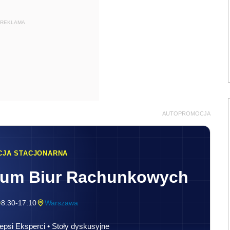
REKLAMA
AUTOPROMOCJA
CJA STACJONARNA
rum Biur Rachunkowych
8:30-17:10
Warszawa
epsi Eksperci • Stoły dyskusyjne