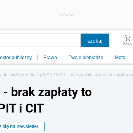
REKLAMA
Sklep
ektor publiczny
Prawo
Twoje pieniądze
Moto
»
y do kosztów
Koszty 2013 / 2014 - brak zapłaty to korekta kosztów w
- brak zapłaty to
IT i CIT
 się na newsletter