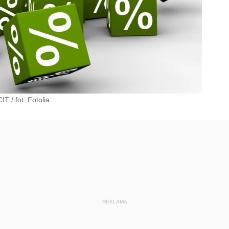
CIT
/
fot. Fotolia