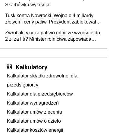
Skarbówka wyjaśnia
Tusk kontra Nawrocki. Wojna o 4 miliardy
złotych i ceny paliw. Prezydent zablokował
ustawę, premier mówi o „ciosie
Zwrot akcyzy za paliwo rolnicze wzrośnie do
wymierzonym we wszystkich polskich
2 zł za litr? Minister rolnictwa zapowiada
kierowców”
ważne zmiany dla rolników
Kalkulatory
Kalkulator składki zdrowotnej dla
przedsiębiorcy
Kalkulator dla przedsiębiorców
Kalkulator wynagrodzeń
Kalkulator umów zlecenia
Kalkulator umów o dzieło
Kalkulator kosztów energii