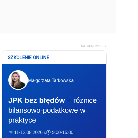
AUTOPROMOCJA
SZKOLENIE ONLINE
Małgorzata Tarkowska
JPK bez błędów
– różnice
bilansowo-podatkowe w
praktyce
📅 11-12.08.2026 r.
🕐 9:00-15:00