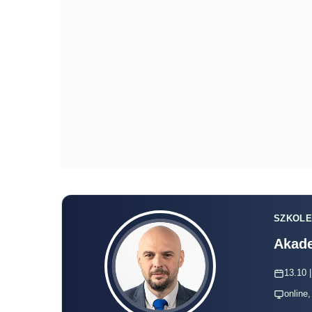
SZKOLE
Akade
13.10 |
online