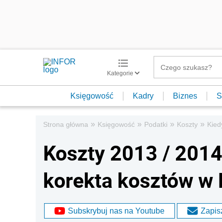
Kategorie
Księgowość
Kadry
Biznes
S
»
»
»
»
Strona główna
Księgowość
Podatki
Koszty
Kied
Koszty 2013 / 2014 
korekta kosztów w P
Subskrybuj nas na Youtube
Zapisz