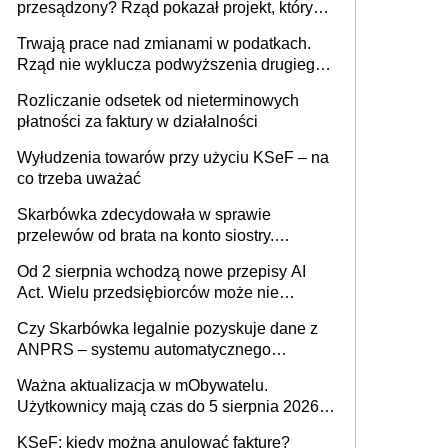
przesądzony? Rząd pokazał projekt, który
może zmienić zasady gry w Polsce
Trwają prace nad zmianami w podatkach.
Rząd nie wyklucza podwyższenia drugiego
progu PIT
Rozliczanie odsetek od nieterminowych
płatności za faktury w działalności
Wyłudzenia towarów przy użyciu KSeF – na
co trzeba uważać
Skarbówka zdecydowała w sprawie
przelewów od brata na konto siostry.
Pieniądze z emerytury mamy wyglądały jak
Od 2 sierpnia wchodzą nowe przepisy AI
darowizna, ale podatku jednak nie będzie
Act. Wielu przedsiębiorców może nie
wiedzieć, że dotyczą także ich
Czy Skarbówka legalnie pozyskuje dane z
ANPRS – systemu automatycznego
rozpoznawania tablic rejestracyjnych
Ważna aktualizacja w mObywatelu.
pojazdów z kamer drogowych?
Użytkownicy mają czas do 5 sierpnia 2026
roku
KSeF: kiedy można anulować fakturę?