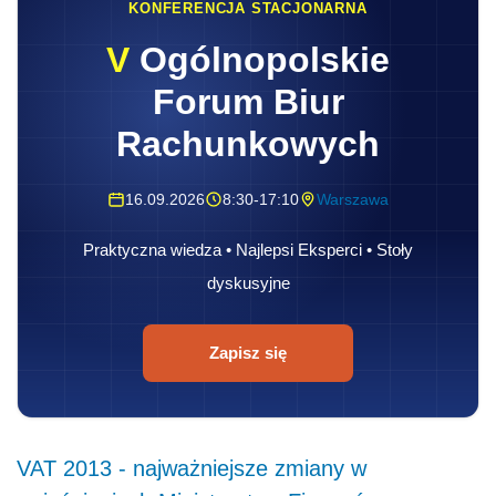
KONFERENCJA STACJONARNA
V
Ogólnopolskie
Forum Biur
Rachunkowych
16.09.2026
8:30-17:10
Warszawa
Praktyczna wiedza • Najlepsi Eksperci • Stoły
dyskusyjne
Zapisz się
VAT 2013 - najważniejsze zmiany w