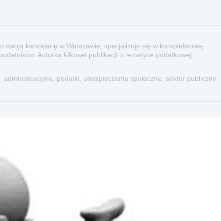
 swoją kancelarię w Warszawie, specjalizuje się w kompleksowej
podatników. Autorka kilkuset publikacji o tematyce podatkowej.
, administracyjne, podatki, ubezpieczenia społeczne, sektor publiczny