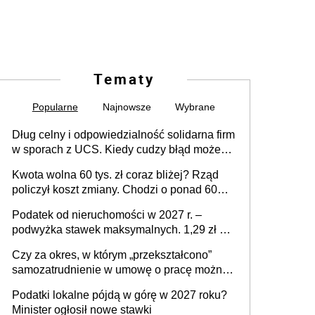
Tematy
Popularne
Najnowsze
Wybrane
Dług celny i odpowiedzialność solidarna firm
w sporach z UCS. Kiedy cudzy błąd może
stać się Twoim problemem
Kwota wolna 60 tys. zł coraz bliżej? Rząd
policzył koszt zmiany. Chodzi o ponad 60
mld zł
Podatek od nieruchomości w 2027 r. –
podwyżka stawek maksymalnych. 1,29 zł za
1 m2 mieszkania, 36,49 zł za 1 m2
Czy za okres, w którym „przekształcono”
budynków i lokali związanych z
samozatrudnienie w umowę o pracę można
prowadzeniem działalności gospodarczej
wystawić faktury korygujące? Rozwiązanie
Podatki lokalne pójdą w górę w 2027 roku?
umowy cywilnoprawnej jedynym
Minister ogłosił nowe stawki
racjonalnym wyjściem