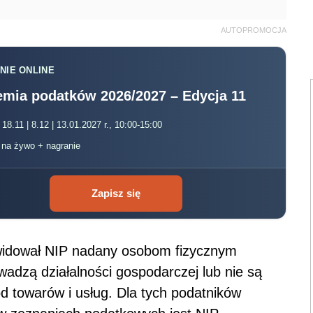
AUTOPROMOCJA
NIE ONLINE
mia podatków 2026/2027 – Edycja 11
 18.11 | 8.12 | 13.01.2027 r., 10:00-15:00
, na żywo + nagranie
Zapisz się
kwidował NIP nadany osobom fizycznym
wadzą działalności gospodarczej lub nie są
d towarów i usług. Dla tych podatników