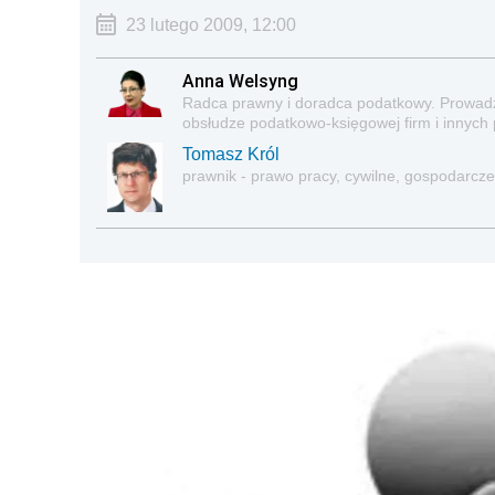
23 lutego 2009, 12:00
Anna Welsyng
Radca prawny i doradca podatkowy. Prowadzi
obsłudze podatkowo-księgowej firm i innych 
Tomasz Król
prawnik - prawo pracy, cywilne, gospodarcze