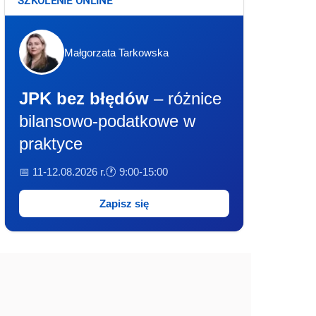
SZKOLENIE ONLINE
Małgorzata Tarkowska
JPK bez błędów
– różnice
bilansowo-podatkowe w
praktyce
📅 11-12.08.2026 r.
🕐 9:00-15:00
Zapisz się