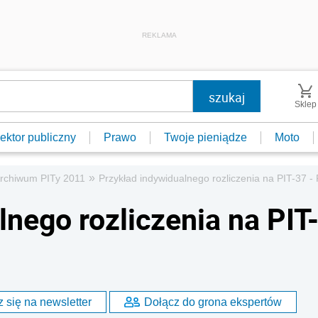
REKLAMA
Sklep
ektor publiczny
Prawo
Twoje pieniądze
Moto
»
rchiwum PITy 2011
Przykład indywidualnego rozliczenia na PIT-37 -
nego rozliczenia na PIT
 się na newsletter
Dołącz do grona ekspertów