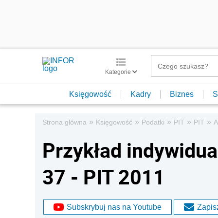
Kategorie
Księgowość
Kadry
Biznes
S
»
»
»
»
»
Strona główna
Księgowość
Podatki
PIT
PIT
A
Przykład indywidual
37 - PIT 2011
Subskrybuj nas na Youtube
Zapisz