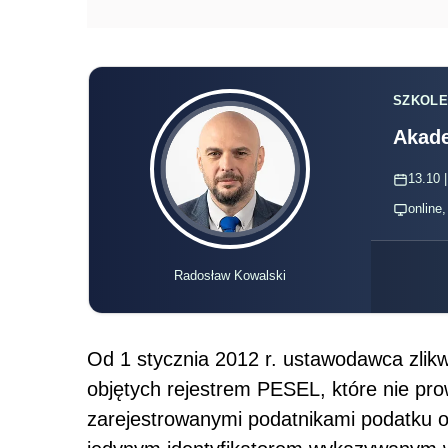
SZKOLE
Akade
13.10 |
online
Radosław Kowalski
Od 1 stycznia 2012 r. ustawodawca zli
objętych rejestrem PESEL, które nie pro
zarejestrowanymi podatnikami podatku o