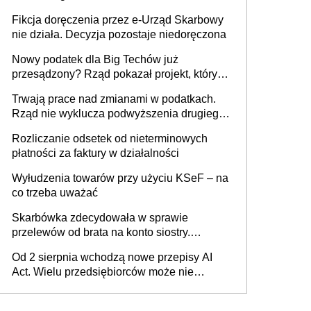
Fikcja doręczenia przez e-Urząd Skarbowy
nie działa. Decyzja pozostaje niedoręczona
Nowy podatek dla Big Techów już
przesądzony? Rząd pokazał projekt, który
może zmienić zasady gry w Polsce
Trwają prace nad zmianami w podatkach.
Rząd nie wyklucza podwyższenia drugiego
progu PIT
Rozliczanie odsetek od nieterminowych
płatności za faktury w działalności
Wyłudzenia towarów przy użyciu KSeF – na
co trzeba uważać
Skarbówka zdecydowała w sprawie
przelewów od brata na konto siostry.
Pieniądze z emerytury mamy wyglądały jak
Od 2 sierpnia wchodzą nowe przepisy AI
darowizna, ale podatku jednak nie będzie
Act. Wielu przedsiębiorców może nie
wiedzieć, że dotyczą także ich