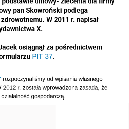
 podstawie umowy- zlecenia dla firmy
mowy pan Skowroński podlega
 zdrowotnemu. W 2011 r. napisał
ydawnictwa X.
 Jacek osiągnął za pośrednictwem
 formularzu
.
PIT-37
7
rozpoczynaliśmy od wpisania własnego
 W 2012 r. została wprowadzona zasada, że
 działalność gospodarczą.