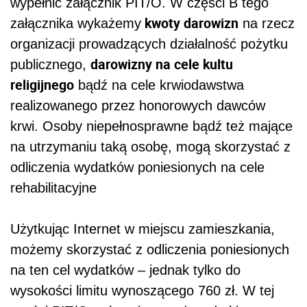
wypełnić załącznik PIT/O. W części B tego
kwoty darowizn
załącznika wykażemy
na rzecz
organizacji prowadzących działalność pożytku
darowizny na cele kultu
publicznego,
religijnego
bądź na cele
krwiodawstwa
realizowanego przez honorowych dawców
krwi.
Osoby niepełnosprawne bądź też mające
na utrzymaniu taką osobę, mogą skorzystać z
odliczenia wydatków poniesionych na cele
rehabilitacyjne
Użytkując Internet w miejscu zamieszkania,
możemy skorzystać z odliczenia poniesionych
na ten cel wydatków – jednak tylko do
wysokości limitu wynoszącego 760 zł. W tej