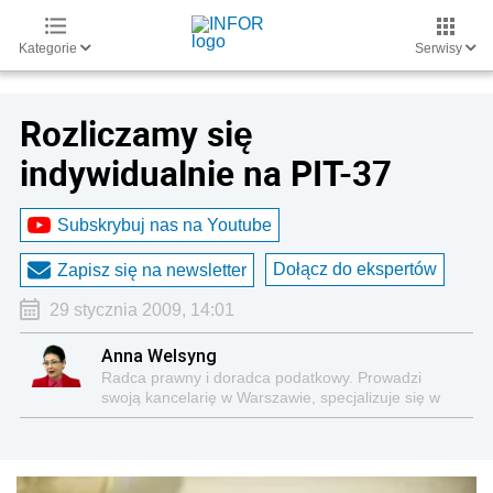
Kategorie
Serwisy
Rozliczamy się
indywidualnie na PIT-37
Subskrybuj nas na Youtube
Dołącz do ekspertów
Zapisz się na newsletter
29 stycznia 2009, 14:01
Anna Welsyng
Radca prawny i doradca podatkowy. Prowadzi
swoją kancelarię w Warszawie, specjalizuje się w
kompleksowej obsłudze podatkowo-księgowej firm i
innych podatników. Autorka kilkuset publikacji o
tematyce podatkowej.