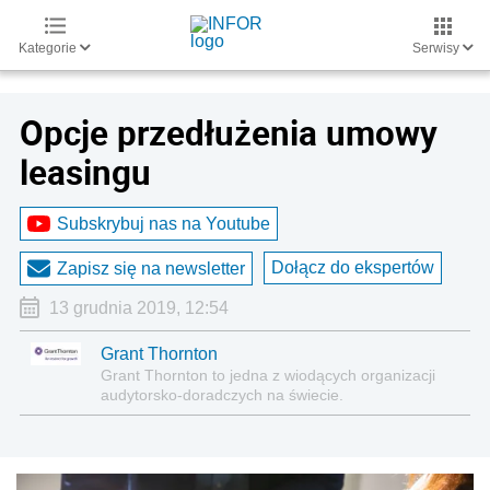
Kategorie
Serwisy
Opcje przedłużenia umowy
leasingu
Subskrybuj nas na Youtube
Dołącz do ekspertów
Zapisz się na newsletter
13 grudnia 2019, 12:54
Grant Thornton
Grant Thornton to jedna z wiodących organizacji
audytorsko-doradczych na świecie.