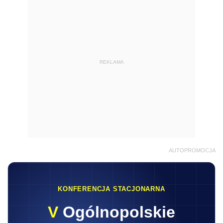
REKLAMA
AUTOPROMOCJA
KONFERENCJA STACJONARNA
V
Ogólnopolskie