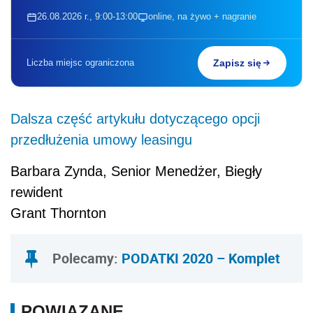
26.08.2026 r., 9:00-13:00
online, na żywo + nagranie
Liczba miejsc ograniczona
Zapisz się
Dalsza część artykułu dotyczącego opcji
przedłużenia umowy leasingu
Barbara Zynda, Senior Menedżer, Biegły
rewident
Grant Thornton
Polecamy:
PODATKI 2020 – Komplet
POWIĄZANE