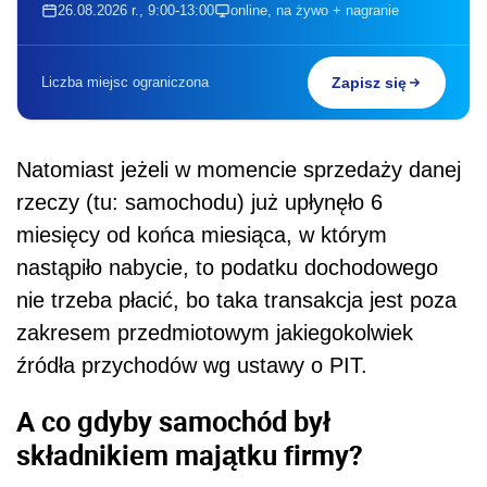
26.08.2026 r., 9:00-13:00
online, na żywo + nagranie
Liczba miejsc ograniczona
Zapisz się
Natomiast jeżeli w momencie sprzedaży danej
rzeczy (tu: samochodu) już upłynęło 6
miesięcy od końca miesiąca, w którym
nastąpiło nabycie, to podatku dochodowego
nie trzeba płacić, bo taka transakcja jest poza
zakresem przedmiotowym jakiegokolwiek
źródła przychodów wg ustawy o PIT.
A co gdyby samochód był
składnikiem majątku firmy?