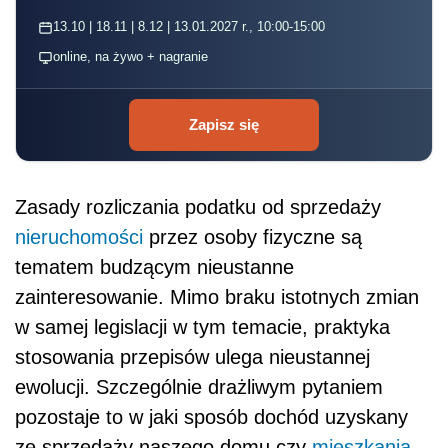
13.10 | 18.11 | 8.12 | 13.01.2027 r., 10:00-15:00
online, na żywo + nagranie
Zapisz się
Zasady rozliczania podatku od sprzedaży
nieruchomości
przez osoby fizyczne są
tematem budzącym nieustanne
zainteresowanie. Mimo braku istotnych zmian
w samej legislacji w tym temacie, praktyka
stosowania przepisów ulega nieustannej
ewolucji. Szczególnie drażliwym pytaniem
pozostaje to w jaki sposób dochód uzyskany
ze sprzedaży naszego domu czy
mieszkania