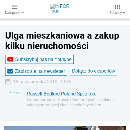
Kategorie
Serwisy
Ulga mieszkaniowa a zakup
kilku nieruchomości
Subskrybuj nas na Youtube
Dołącz do ekspertów
Zapisz się na newsletter
16 października 2018, 10:35
Russell Bedford Poland Sp. z o.o.
Grupa doradcza Russell Bedford jest członkiem
międzynarodowej sieci niezależnych firm
doradczych Russell Bedford International,
zrzeszających prawników, audytorów, doradców
podatkowych, księgowych, finansistów oraz
doradców biznesowych. Russell Bedford doradza