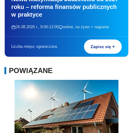
roku – reforma finansów publicznych
w praktyce
26.08.2026 r., 9:00-13:00
online, na żywo + nagranie
Liczba miejsc ograniczona
Zapisz się
POWIĄZANE