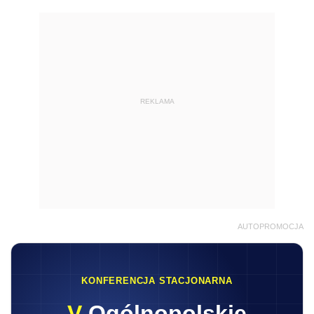
REKLAMA
AUTOPROMOCJA
KONFERENCJA STACJONARNA
V
Ogólnopolskie