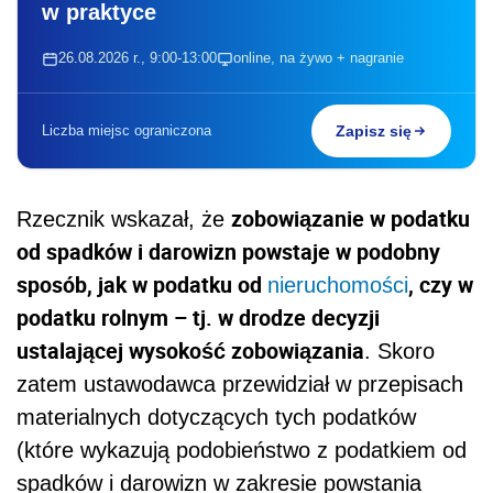
w praktyce
26.08.2026 r., 9:00-13:00
online, na żywo + nagranie
Liczba miejsc ograniczona
Zapisz się
zobowiązanie w podatku
Rzecznik wskazał, że
od spadków i darowizn powstaje w podobny
sposób, jak w podatku od
, czy w
nieruchomości
podatku rolnym – tj. w drodze decyzji
ustalającej wysokość zobowiązania
. Skoro
zatem ustawodawca przewidział w przepisach
materialnych dotyczących tych podatków
(które wykazują podobieństwo z podatkiem od
spadków i darowizn w zakresie powstania