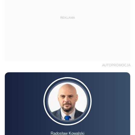
REKLAMA
AUTOPROMOCJA
Radosław Kowalski