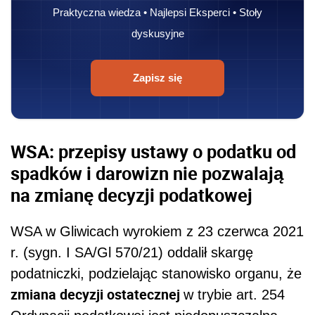
Praktyczna wiedza • Najlepsi Eksperci • Stoły
dyskusyjne
Zapisz się
WSA: przepisy ustawy o podatku od
spadków i darowizn nie pozwalają
na zmianę decyzji podatkowej
WSA w Gliwicach wyrokiem z 23 czerwca 2021
r. (sygn. I SA/Gl 570/21) oddalił skargę
podatniczki, podzielając stanowisko organu, że
zmiana decyzji ostatecznej
w trybie art. 254