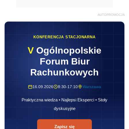
AUTOPROMOCJA
KONFERENCJA STACJONARNA
V
Ogólnopolskie
Forum Biur
Rachunkowych
16.09.2026
8:30-17:10
Warszawa
Praktyczna wiedza • Najlepsi Eksperci • Stoły
dyskusyjne
Zapisz się