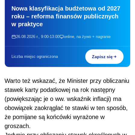
Nowa klasyfikacja budżetowa od 2027
roku – reforma finansów publicznych
w praktyce
26.08.2026 r., 9:00-13:00
online, na żywo + nagranie
Liczba miejsc ograniczona
Zapisz się
Warto też wskazać, że Minister przy obliczaniu
stawek karty podatkowej na rok następny
(powiększając je o ww. wskaźnik inflacji) ma
obowiązek zaokrąglać te stawki w ten sposób,
że pomijane są końcówki wyrażone w
groszach.
Jedynie przy obliczaniu stawek określonych w