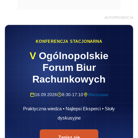
AUTOPROMOCJA
KONFERENCJA STACJONARNA
V
Ogólnopolskie
Forum Biur
Rachunkowych
16.09.2026
8:30-17:10
Warszawa
Praktyczna wiedza • Najlepsi Eksperci • Stoły
dyskusyjne
Zapisz się