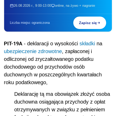
26.08.2026 r., 9:00-13:00
online, na żywo + nagranie
Liczba miejsc ograniczona
Zapisz się
PIT-19A
- deklaracji o wysokości
składki
na
ubezpieczenie zdrowotne
, zapłaconej i
odliczonej od zryczałtowanego podatku
dochodowego od przychodów osób
duchownych w poszczególnych kwartałach
roku podatkowego,
Deklarację tą ma obowiązek złożyć osoba
duchowna osiągająca przychody z opłat
otrzymywanych w związku z pełnieniem