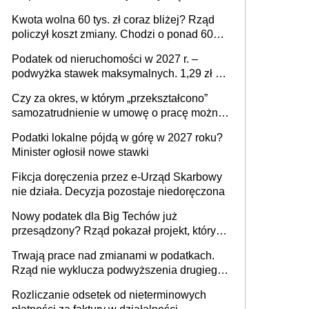
stać się Twoim problemem
Kwota wolna 60 tys. zł coraz bliżej? Rząd
policzył koszt zmiany. Chodzi o ponad 60
mld zł
Podatek od nieruchomości w 2027 r. –
podwyżka stawek maksymalnych. 1,29 zł za
1 m2 mieszkania, 36,49 zł za 1 m2
Czy za okres, w którym „przekształcono”
budynków i lokali związanych z
samozatrudnienie w umowę o pracę można
prowadzeniem działalności gospodarczej
wystawić faktury korygujące? Rozwiązanie
Podatki lokalne pójdą w górę w 2027 roku?
umowy cywilnoprawnej jedynym
Minister ogłosił nowe stawki
racjonalnym wyjściem
Fikcja doręczenia przez e-Urząd Skarbowy
nie działa. Decyzja pozostaje niedoręczona
Nowy podatek dla Big Techów już
przesądzony? Rząd pokazał projekt, który
może zmienić zasady gry w Polsce
Trwają prace nad zmianami w podatkach.
Rząd nie wyklucza podwyższenia drugiego
progu PIT
Rozliczanie odsetek od nieterminowych