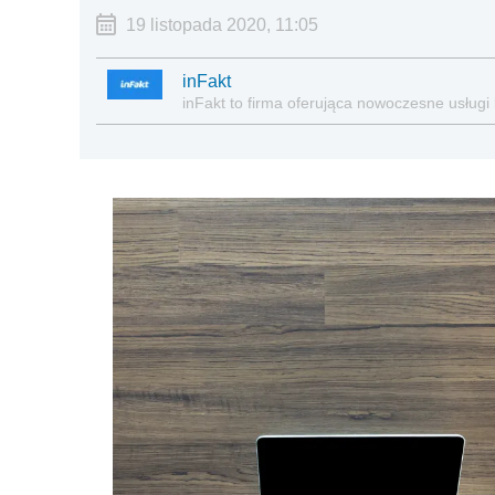
19 listopada 2020, 11:05
inFakt
inFakt to firma oferująca nowoczesne usługi