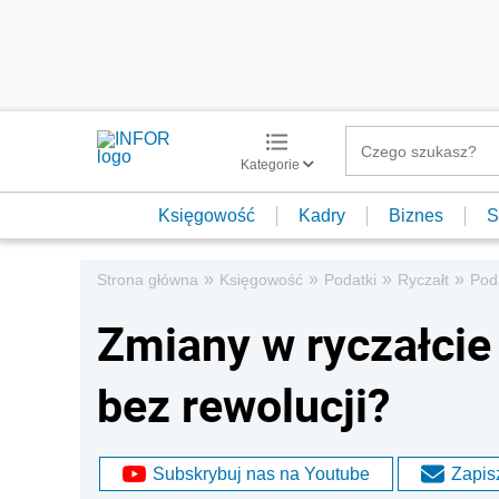
Kategorie
Księgowość
Kadry
Biznes
S
»
»
»
»
Strona główna
Księgowość
Podatki
Ryczałt
Pod
Zmiany w ryczałcie
bez rewolucji?
Subskrybuj nas na Youtube
Zapisz