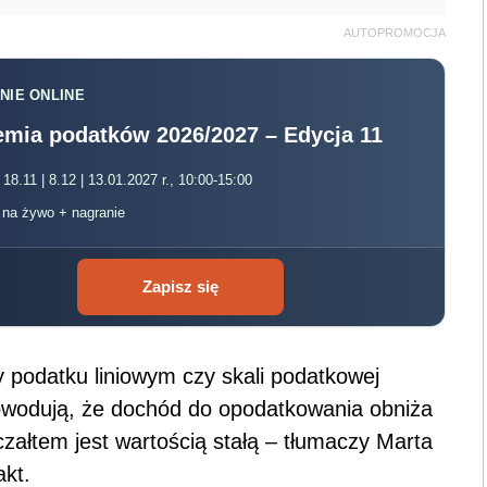
AUTOPROMOCJA
NIE ONLINE
mia podatków 2026/2027 – Edycja 11
 18.11 | 8.12 | 13.01.2027 r., 10:00-15:00
, na żywo + nagranie
Zapisz się
y podatku liniowym czy skali podatkowej
owodują, że dochód do opodatkowania obniża
załtem jest wartością stałą – tłumaczy Marta
akt.