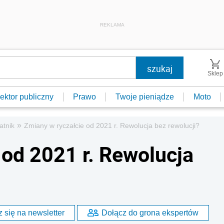
REKLAMA
Sklep
ektor publiczny
Prawo
Twoje pieniądze
Moto
»
atnik
Zmiany w ryczałcie od 2021 r. Rewolucja bez rewolucji?
 od 2021 r. Rewolucja
 się na newsletter
Dołącz do grona ekspertów