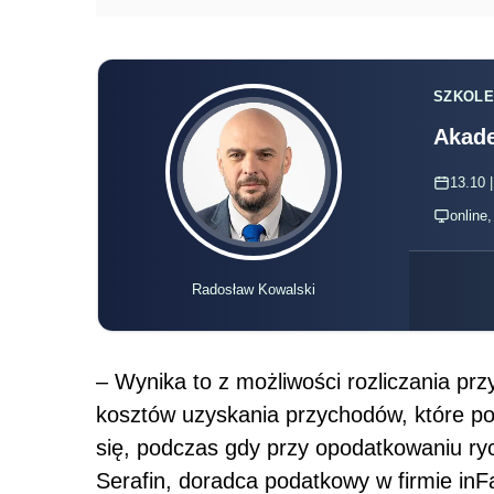
SZKOLE
Akade
13.10 |
online
Radosław Kowalski
– Wynika to z możliwości rozliczania prz
kosztów uzyskania przychodów, które p
się, podczas gdy przy opodatkowaniu ryc
Serafin, doradca podatkowy w firmie inF