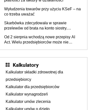
płatności za faktury w działalności
Wyłudzenia towarów przy użyciu KSeF – na
co trzeba uważać
Skarbówka zdecydowała w sprawie
przelewów od brata na konto siostry.
Pieniądze z emerytury mamy wyglądały jak
Od 2 sierpnia wchodzą nowe przepisy AI
darowizna, ale podatku jednak nie będzie
Act. Wielu przedsiębiorców może nie
wiedzieć, że dotyczą także ich
Kalkulatory
Kalkulator składki zdrowotnej dla
przedsiębiorcy
Kalkulator dla przedsiębiorców
Kalkulator wynagrodzeń
Kalkulator umów zlecenia
Kalkulator umów o dzieło