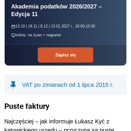
Akademia podatków 2026/2027 –
Edycja 11
13.10 | 18.11 | 8.12 | 13.01.2027 r., 10:00-15:00
online, na żywo + nagranie
Zapisz się
VAT po zmianach od 1 lipca 2015 r.
Puste faktury
Najczęściej – jak informuje Łukasz Kyć z
katowickiego urzędu – przyczyną są puste