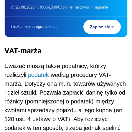
26.08.2026 r., 9:00-13:00
online, na żywo + nagranie
Liczba miejsc ograniczona
Zapisz się
VAT-marża
Uważać muszą także podatnicy, którzy
rozliczyli
podatek
według procedury VAT-
marża. Dotyczy ona m.in. towarów używanych
i dzieł sztuki. Pozwala zapłacić daninę tylko od
różnicy (pomniejszonej o podatek) między
kwotami sprzedaży pojazdu a jego kupna (art.
120 ust. 4 ustawy o VAT). Aby rozliczyć
podatek w ten sposób, trzeba jednak spełnić