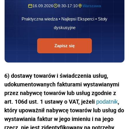
16.09.2026
8:30-17:10
Warszawa
Praktyczna wiedza • Najlepsi Eksperci • Stoły
dyskusyjne
Zapisz się
6) dostawy towarów i świadczenia usług,
udokumentowanych fakturami wystawianymi
przez nabywcę towarów lub usług zgodnie z
art. 106d ust. 1 ustawy o VAT, jeżeli
,
podatnik
który upoważnił nabywcę towarów lub usług do
wystawiania faktur w jego imieniu i na jego
rzecz, nie jest zidentyfikowany na potrzeby