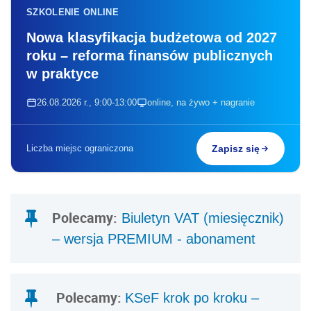
SZKOLENIE ONLINE
Nowa klasyfikacja budżetowa od 2027
roku – reforma finansów publicznych
w praktyce
26.08.2026 r., 9:00-13:00
online, na żywo + nagranie
Liczba miejsc ograniczona
Zapisz się
Polecamy:
Biuletyn VAT (miesięcznik)
– wersja PREMIUM - abonament
Polecamy:
KSeF krok po kroku –