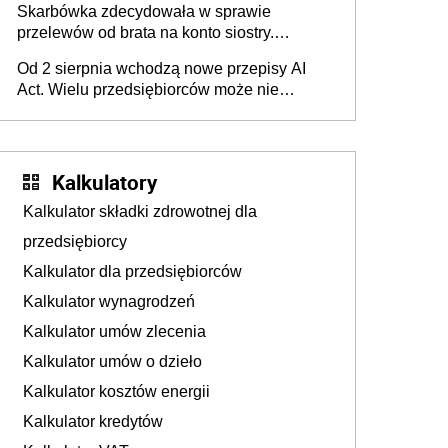
Skarbówka zdecydowała w sprawie
przelewów od brata na konto siostry.
Pieniądze z emerytury mamy wyglądały jak
Od 2 sierpnia wchodzą nowe przepisy AI
darowizna, ale podatku jednak nie będzie
Act. Wielu przedsiębiorców może nie
wiedzieć, że dotyczą także ich
Kalkulatory
Kalkulator składki zdrowotnej dla
przedsiębiorcy
Kalkulator dla przedsiębiorców
Kalkulator wynagrodzeń
Kalkulator umów zlecenia
Kalkulator umów o dzieło
Kalkulator kosztów energii
Kalkulator kredytów