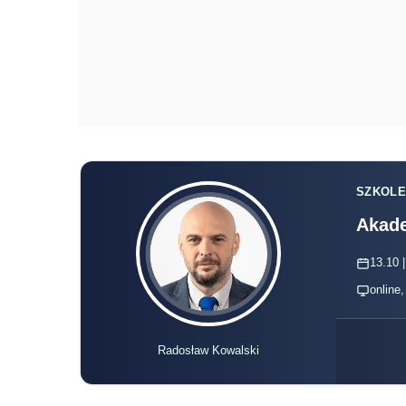
SZKOLE
Akade
13.10 |
online
Radosław Kowalski