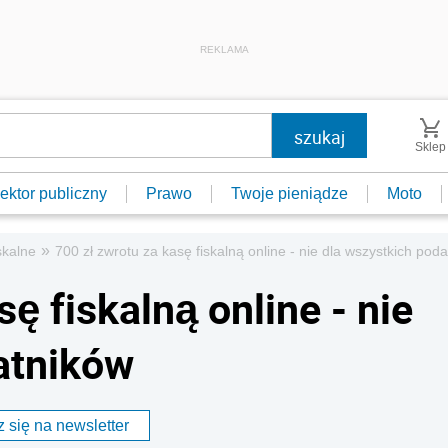
REKLAMA
Sklep
ektor publiczny
Prawo
Twoje pieniądze
Moto
»
skalne
700 zł zwrotu za kasę fiskalną online - nie dla wszystkich pod
ę fiskalną online - nie
atników
 się na newsletter