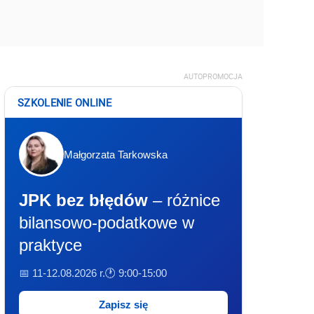
AUTOPROMOCJA
SZKOLENIE ONLINE
Małgorzata Tarkowska
JPK bez błędów
– różnice
bilansowo-podatkowe w
praktyce
📅 11-12.08.2026 r.
🕐 9:00-15:00
Zapisz się