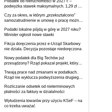
Podatek od nieruchomości w 2027 r. –
podwyżka stawek maksymalnych. 1,29 zł za
1 m2 mieszkania, 36,49 zł za 1 m2
Czy za okres, w którym „przekształcono”
budynków i lokali związanych z
samozatrudnienie w umowę o pracę można
prowadzeniem działalności gospodarczej
wystawić faktury korygujące? Rozwiązanie
Podatki lokalne pójdą w górę w 2027 roku?
umowy cywilnoprawnej jedynym
Minister ogłosił nowe stawki
racjonalnym wyjściem
Fikcja doręczenia przez e-Urząd Skarbowy
nie działa. Decyzja pozostaje niedoręczona
Nowy podatek dla Big Techów już
przesądzony? Rząd pokazał projekt, który
może zmienić zasady gry w Polsce
Trwają prace nad zmianami w podatkach.
Rząd nie wyklucza podwyższenia drugiego
progu PIT
Rozliczanie odsetek od nieterminowych
płatności za faktury w działalności
Wyłudzenia towarów przy użyciu KSeF – na
co trzeba uważać