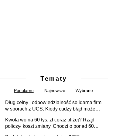
Tematy
Popularne
Najnowsze
Wybrane
Dług celny i odpowiedzialność solidarna firm
w sporach z UCS. Kiedy cudzy błąd może
stać się Twoim problemem
Kwota wolna 60 tys. zł coraz bliżej? Rząd
policzył koszt zmiany. Chodzi o ponad 60
mld zł