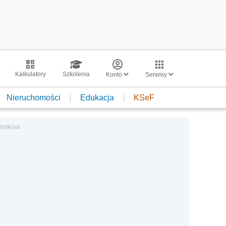
Kalkulatory
Szkolenia
Konto
Serwisy
Nieruchomości
Edukacja
KSeF
atników