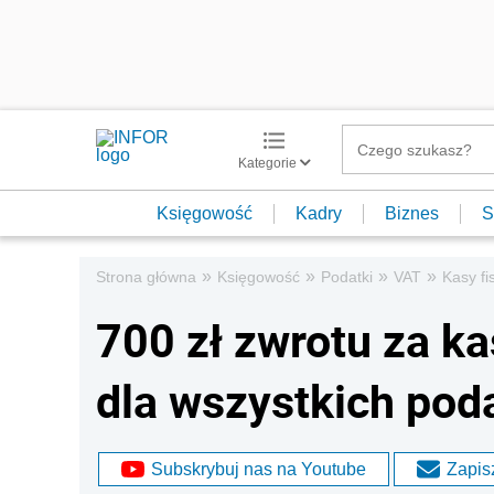
Kategorie
Księgowość
Kadry
Biznes
S
»
»
»
»
Strona główna
Księgowość
Podatki
VAT
Kasy fi
700 zł zwrotu za kas
dla wszystkich pod
Subskrybuj nas na Youtube
Zapisz