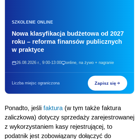
SZKOLENIE ONLINE
Nowa klasyfikacja budżetowa od 2027
roku – reforma finansów publicznych
w praktyce
26.08.2026 r., 9:00-13:00
online, na żywo + nagranie
Liczba miejsc ograniczona
Zapisz się
Ponadto, jeśli
faktura
(w tym także faktura
zaliczkowa) dotyczy sprzedaży zarejestrowanej
z wykorzystaniem kasy rejestrującej, to
podatnik jest zobowiązany dołączyć do