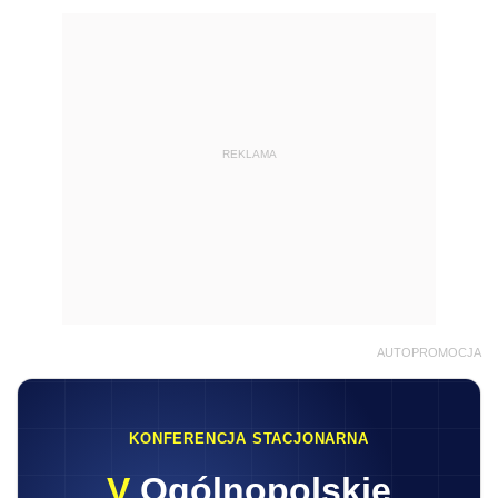
REKLAMA
AUTOPROMOCJA
KONFERENCJA STACJONARNA
V
Ogólnopolskie