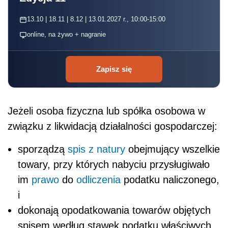
13.10 | 18.11 | 8.12 | 13.01.2027 r., 10:00-15:00
online, na żywo + nagranie
Zapisz się
Jeżeli osoba fizyczna lub spółka osobowa w
związku z likwidacją działalności gospodarczej:
sporządzą
spis z natury
obejmujący wszelkie
towary, przy których nabyciu przysługiwało
im
prawo
do
odliczenia
podatku naliczonego,
i
dokonają opodatkowania towarów objętych
spisem według stawek podatku właściwych