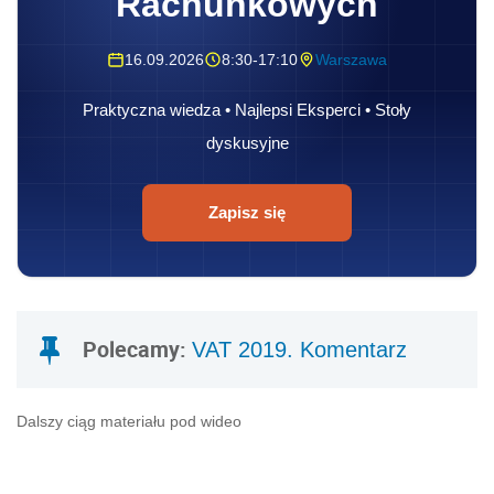
Rachunkowych
16.09.2026
8:30-17:10
Warszawa
Praktyczna wiedza • Najlepsi Eksperci • Stoły
dyskusyjne
Zapisz się
Polecamy:
VAT 2019. Komentarz
Dalszy ciąg materiału pod wideo