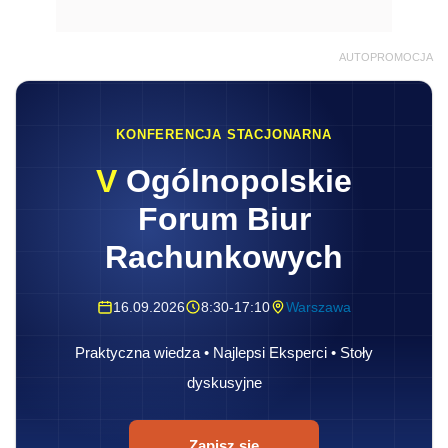
AUTOPROMOCJA
KONFERENCJA STACJONARNA
V
Ogólnopolskie
Forum Biur
Rachunkowych
16.09.2026
8:30-17:10
Warszawa
Praktyczna wiedza • Najlepsi Eksperci • Stoły
dyskusyjne
Zapisz się