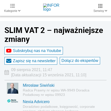
Kategorie
Serwisy
SLIM VAT 2 – najważniejsze
zmiany
Subskrybuj nas na Youtube
Dołącz do ekspertów
Zapisz się na newsletter
09 sierpnia 2021, 11:47
[Data aktualizacji 15 września 2021, 11:10]
Mirosław Siwiński
Radca Prawny nr wpisu WA-9949 Doradca
Podatkowy nr wpisu 09923
Nexia Advicero
Doradztwo podatkowe, księgowość, corporate