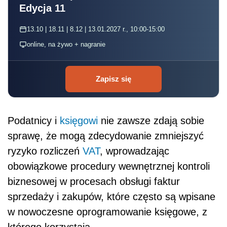
Edycja 11
13.10 | 18.11 | 8.12 | 13.01.2027 r., 10:00-15:00
online, na żywo + nagranie
Zapisz się
Podatnicy i
księgowi
nie zawsze zdają sobie
sprawę, że mogą zdecydowanie zmniejszyć
ryzyko rozliczeń
VAT
, wprowadzając
obowiązkowe procedury wewnętrznej kontroli
biznesowej w procesach obsługi faktur
sprzedaży i zakupów, które często są wpisane
w nowoczesne oprogramowanie księgowe, z
którego korzystają.