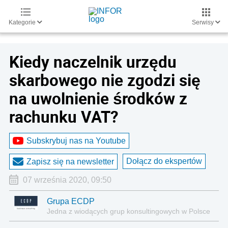
Kategorie
Serwisy
Kiedy naczelnik urzędu
skarbowego nie zgodzi się
na uwolnienie środków z
rachunku VAT?
Subskrybuj nas na Youtube
Dołącz do ekspertów
Zapisz się na newsletter
07 września 2020, 09:50
Grupa ECDP
Jedna z wiodących grup konsultingowych w Polsce