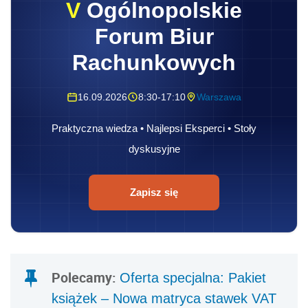
V
Ogólnopolskie
Forum Biur
Rachunkowych
16.09.2026
8:30-17:10
Warszawa
Praktyczna wiedza • Najlepsi Eksperci • Stoły
dyskusyjne
Zapisz się
Polecamy:
Oferta specjalna: Pakiet
książek – Nowa matryca stawek VAT