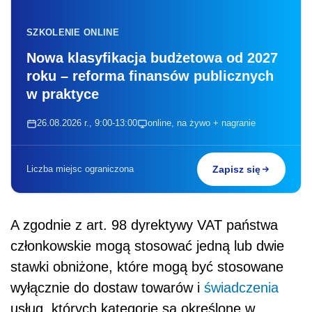
SZKOLENIE ONLINE
Nowa klasyfikacja budżetowa od 2027
roku – reforma finansów publicznych
w praktyce
26.08.2026 r., 9:00-13:00
online, na żywo + nagranie
Liczba miejsc ograniczona
Zapisz się
A zgodnie z
art. 98 dyrektywy VAT państwa
członkowskie mogą stosować jedną lub dwie
stawki obniżone, które mogą być stosowane
wyłącznie do dostaw towarów i
świadczenia
usług, których kategorie są określone w