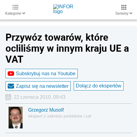
Kategorie
Serwisy
Przywóz towarów, które
ocliliśmy w innym kraju UE a
VAT
Subskrybuj nas na Youtube
Dołącz do ekspertów
Zapisz się na newsletter
22 czerwca 2010, 09:43
Grzegorz Musolf
ekspert z zakresu podatków i ceł