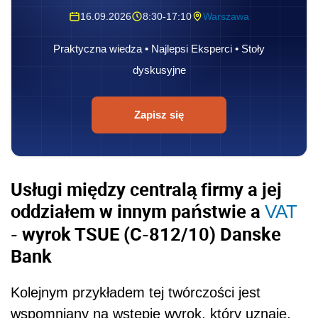
16.09.2026
8:30-17:10
Warszawa
Praktyczna wiedza • Najlepsi Eksperci • Stoły
dyskusyjne
Zapisz się
Usługi między centralą firmy a jej
oddziałem w innym państwie a
VAT
- wyrok TSUE (C-812/10) Danske
Bank
Kolejnym przykładem tej twórczości jest
wspomniany na wstępie wyrok, który uznaje,