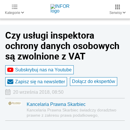
Kategorie
Serwisy
Czy usługi inspektora
ochrony danych osobowych
są zwolnione z VAT
Subskrybuj nas na Youtube
Dołącz do ekspertów
Zapisz się na newsletter
20 września 2018, 08:50
Kancelaria Prawna Skarbiec
Kancelaria Prawna Skarbiec świadczy doradztwo
prawne z zakresu prawa podatkowego,
gospodarczego, cywilnego i karnego.