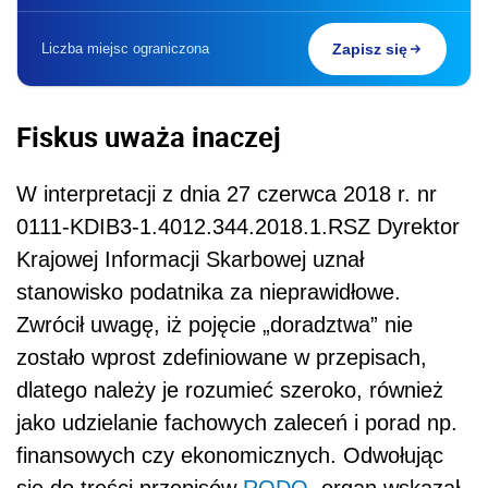
Liczba miejsc ograniczona
Zapisz się
Fiskus uważa inaczej
W interpretacji z dnia 27 czerwca 2018 r. nr
0111-KDIB3-1.4012.344.2018.1.RSZ Dyrektor
Krajowej Informacji Skarbowej uznał
stanowisko podatnika za nieprawidłowe.
Zwrócił uwagę, iż pojęcie „doradztwa” nie
zostało wprost zdefiniowane w przepisach,
dlatego należy je rozumieć szeroko, również
jako udzielanie fachowych zaleceń i porad np.
finansowych czy ekonomicznych. Odwołując
się do treści przepisów
RODO
, organ wskazał,