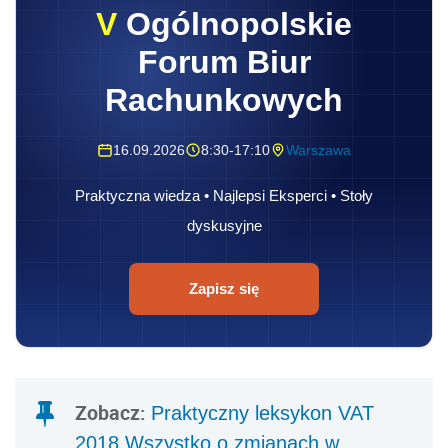
V
Ogólnopolskie
Forum Biur
Rachunkowych
16.09.2026
8:30-17:10
Warszawa
Praktyczna wiedza • Najlepsi Eksperci • Stoły
dyskusyjne
Zapisz się
Zobacz:
Praktyczny leksykon VAT
2018 Wszystko o zmianach w