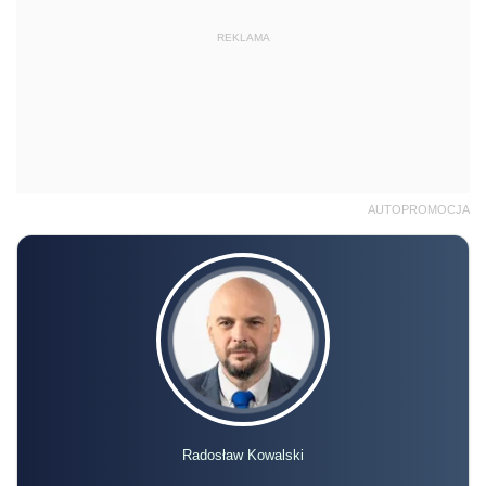
REKLAMA
AUTOPROMOCJA
Radosław Kowalski