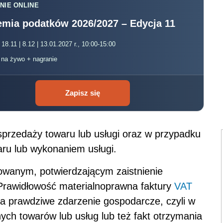
NIE ONLINE
mia podatków 2026/2027 – Edycja 11
 18.11 | 8.12 | 13.01.2027 r., 10:00-15:00
, na żywo + nagranie
Zapisz się
sprzedaży towaru lub usługi oraz w przypadku
aru lub wykonaniem usługi.
wanym, potwierdzającym zaistnienie
Prawidłowość materialnoprawna faktury
VAT
a prawdziwe zdarzenie gospodarcze, czyli w
nych towarów lub usług lub też fakt otrzymania