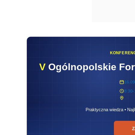
KONFEREN
V
Ogólnopolskie Fo
16.09
8:30-
Praktyczna wiedza • Najl
Z