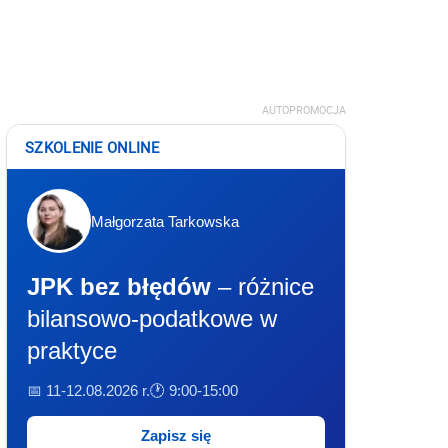
AUTOPROMOCJA
SZKOLENIE ONLINE
Małgorzata Tarkowska
JPK bez błędów
– różnice
bilansowo-podatkowe w
praktyce
📅 11-12.08.2026 r.
🕐 9:00-15:00
Zapisz się