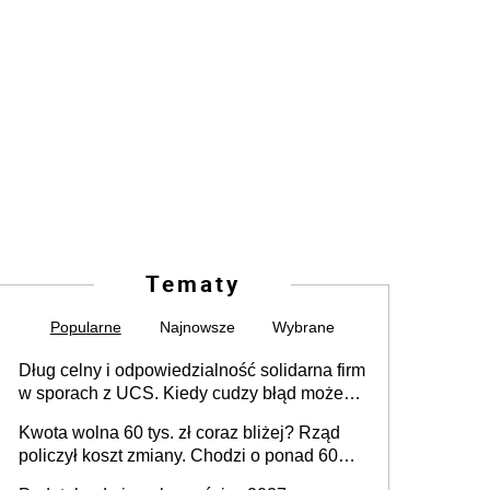
Tematy
Popularne
Najnowsze
Wybrane
Dług celny i odpowiedzialność solidarna firm
w sporach z UCS. Kiedy cudzy błąd może
stać się Twoim problemem
Kwota wolna 60 tys. zł coraz bliżej? Rząd
policzył koszt zmiany. Chodzi o ponad 60
mld zł