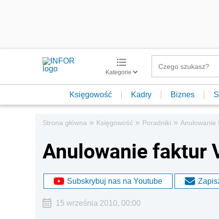
Kategorie
Księgowość
Kadry
Biznes
S
»
»
»
Strona główna
Księgowość
Poradniki
Anulowanie 
Anulowanie faktur 
Subskrybuj nas na Youtube
Zapisz
15 września 2010, 00:00