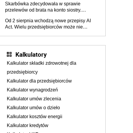
Skarbówka zdecydowała w sprawie
przelewów od brata na konto siostry.
Pieniądze z emerytury mamy wyglądały jak
Od 2 sierpnia wchodzą nowe przepisy AI
darowizna, ale podatku jednak nie będzie
Act. Wielu przedsiębiorców może nie
wiedzieć, że dotyczą także ich
Kalkulatory
Kalkulator składki zdrowotnej dla
przedsiębiorcy
Kalkulator dla przedsiębiorców
Kalkulator wynagrodzeń
Kalkulator umów zlecenia
Kalkulator umów o dzieło
Kalkulator kosztów energii
Kalkulator kredytów