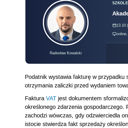
SZKOLE
Akade
13.10 |
online
Radosław Kowalski
Podatnik wystawia fakturę w przypadku 
otrzymania zaliczki przed wydaniem tow
Faktura
VAT
jest dokumentem sformalizo
określonego zdarzenia gospodarczego. 
zachodzi wówczas, gdy odzwierciedla on
istocie stwierdza fakt sprzedaży określo