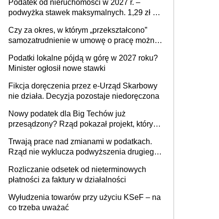
Podatek od nieruchomości w 2027 r. –
podwyżka stawek maksymalnych. 1,29 zł za
1 m2 mieszkania, 36,49 zł za 1 m2
Czy za okres, w którym „przekształcono”
budynków i lokali związanych z
samozatrudnienie w umowę o pracę można
prowadzeniem działalności gospodarczej
wystawić faktury korygujące? Rozwiązanie
Podatki lokalne pójdą w górę w 2027 roku?
umowy cywilnoprawnej jedynym
Minister ogłosił nowe stawki
racjonalnym wyjściem
Fikcja doręczenia przez e-Urząd Skarbowy
nie działa. Decyzja pozostaje niedoręczona
Nowy podatek dla Big Techów już
przesądzony? Rząd pokazał projekt, który
może zmienić zasady gry w Polsce
Trwają prace nad zmianami w podatkach.
Rząd nie wyklucza podwyższenia drugiego
progu PIT
Rozliczanie odsetek od nieterminowych
płatności za faktury w działalności
Wyłudzenia towarów przy użyciu KSeF – na
co trzeba uważać