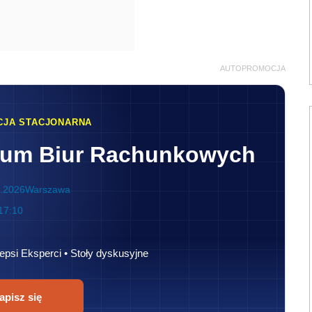
AUTOPROMOCJA
CJA STACJONARNA
rum Biur Rachunkowych
.2026
Warszawa
17:10
epsi Eksperci • Stoły dyskusyjne
apisz się