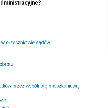
administracyjne?
e w orzecznictwie sądów
obrotu
ediów przez wspólnotę mieszkaniową
ych
tkowe